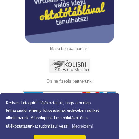
Marketing partnerünk:
Online fizetés partnerünk:
Kedves Látogató! Tájékoztatjuk, hogy a honlap
Copyright © 2021 Szivárvány Tanoda
felhasználói élmény fokozásának érdekében sütiket
Adatvédelmi nyilatkozat
-
ÁSZF
alkalmazunk. A honlapunk használatával ön a
Tervezés és kivitelezés: Kolibri Kreatív studio
tájékoztatásunkat tudomásul veszi.
Megnézem!