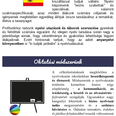
kiszállással tudjuk vállalni. Nyelvi
képzéseink "testre szabottak" és
speciálisak, valamint
szakmaspecifikusak; azaz minden diákunk számára céljainak és
igényeinek megfelelően egyedileg állítjuk össze tanulásához a tematikát,
illetve a tananyagot.
Profilunkhoz tartozik
nyelvi utazások és táborok szervezése
gyerekek
és felnőttek számára egyaránt. Az idegen nyelv tanulása során nagy a
jelentősége annak, hogy sikerélménye és gyakorlási lehetősége legyen
diákjaiknak. Ezért fontosnak tartjuk, hogy az adott
anyanyelvi
környezetben
is "ki tudják próbálni" a nyelvtudásukat.
Oktatási módszerünk
A célkitűzésünknek megfelelően a
nyelvoktatás iskolánkban
beszédközpontú
és életszerű
.
Módszereink a nyelvoktatás
területén kiemelten fontos
négy
alapkészség
-
a kommunikáció, az
íráskészség, a beszéd- és az olvasásértés
-
fejlesztését
szolgálják. Ugyanakkor nagy
hangsúlyt fektetünk a
biztos nyelvtani
tudás
megszerzésére és a
szókincs
bővítésére
is. Óráinkat interaktív,
érdekes
és játékos feladatokkal
tesszük változatossá