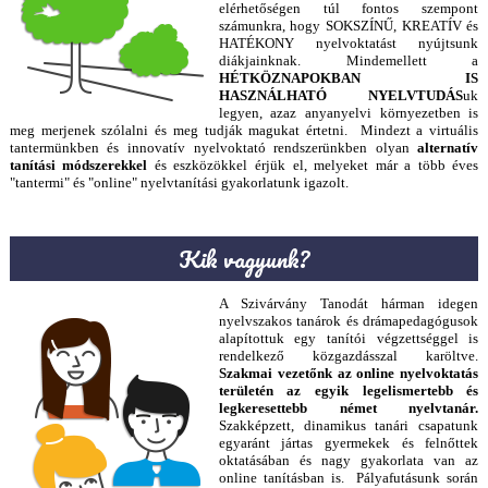
elérhetőségen túl fontos szempont
számunkra, hogy SOKSZÍNŰ, KREATÍV és
HATÉKONY nyelvoktatást nyújtsunk
diákjainknak. Mindemellett a
HÉTKÖZNAPOKBAN IS
HASZNÁLHATÓ NYELVTUDÁS
uk
legyen, azaz anyanyelvi környezetben is
meg merjenek szólalni és meg tudják magukat értetni. Mindezt a virtuális
tantermünkben és innovatív nyelvoktató rendszerünkben olyan
alternatív
tanítási módszerekkel
és eszközökkel érjük el, melyeket már a több éves
"tantermi" és "online" nyelvtanítási gyakorlatunk igazolt.
Kik vagyunk?
A Szivárvány Tanodát hárman idegen
nyelvszakos tanárok és drámapedagógusok
alapítottuk egy tanítói végzettséggel is
rendelkező közgazdásszal karöltve.
Szakmai vezetőnk az online nyelvoktatás
területén az egyik legelismertebb és
legkeresettebb német nyelvtanár.
Szakképzett, dinamikus tanári csapatunk
egyaránt jártas gyermekek és felnőttek
oktatásában és nagy gyakorlata van az
online tanításban is. Pályafutásunk során