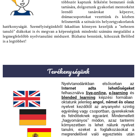
többször kaptunk felkérést bemutató órák
tartására, dolgoztunk gyakorlati mentorként
leendő tanárokat képezve,
drámacsoportokat vezettünk és közben
felismertük a szituációs helyzetgyakorlatok
hatékonyságát. Személyiségünkből fakadóan könnyen kezeljük a "nehezen
tanuló" diákokat is és megvan a képességünk mindenki számára megtalálni a
legmegfelelőbb nyelvtanulási módszert. Bízhatsz bennünk, kihozzuk Belőled
is a legtöbbet!
Tevékenységünk
Nyelvtanodánkban elsősorban az
Internet adta lehetőségeket
felhasználva
live-online
,
e-learning
és
blended learning
képzési formában
oktatunk jelenleg
angol, német és olasz
nyelvet kezdőtől az anyanyelvi szintig
egyénileg vagy csoportban,
gyerekeknek
és felnőtteknek egyaránt
. Mindemellett
„hagyományos” módon, azaz tantermi
környezetben is lehet nálunk nyelvet
tanulni, ezeket a foglalkozásokat a
megrendelővel való egyeztetés után