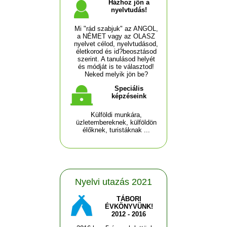
Házhoz jön a
nyelvtudás!
Mi "rád szabjuk" az ANGOL,
a NÉMET vagy az OLASZ
nyelvet célod, nyelvtudásod,
életkorod és id?beosztásod
szerint. A tanulásod helyét
és módját is te választod!
Neked melyik jön be?
Speciális
képzéseink
Külföldi munkára,
üzletembereknek, külföldön
élőknek, turistáknak ...
Nyelvi utazás 2021
TÁBORI
ÉVKÖNYVÜNK!
2012 - 2016