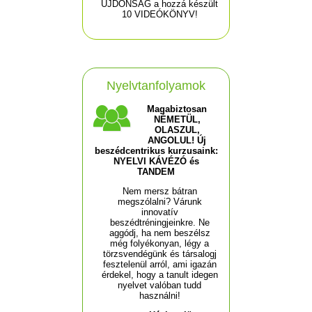
ÚJDONSÁG a hozzá készült
10 VIDEÓKÖNYV!
Nyelvtanfolyamok
Magabiztosan
NÉMETÜL,
OLASZUL,
ANGOLUL! Új
beszédcentrikus kurzusaink:
NYELVI KÁVÉZÓ és
TANDEM
Nem mersz bátran
megszólalni? Várunk
innovatív
beszédtréningjeinkre. Ne
aggódj, ha nem beszélsz
még folyékonyan, légy a
törzsvendégünk és társalogj
fesztelenül arról, ami igazán
érdekel, hogy a tanult idegen
nyelvet valóban tudd
használni!