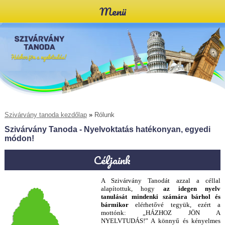
Menü
Szivárvány tanoda kezdőlap
»
Rólunk
Szivárvány Tanoda - Nyelvoktatás hatékonyan, egyedi
módon!
Céljaink
A Szivárvány Tanodát azzal a céllal
alapítottuk, hogy
az idegen nyelv
tanulását mindenki számára bárhol és
bármikor
elérhetővé tegyük, ezért a
mottónk: „HÁZHOZ JÖN A
NYELVTUDÁS!” A könnyű és kényelmes