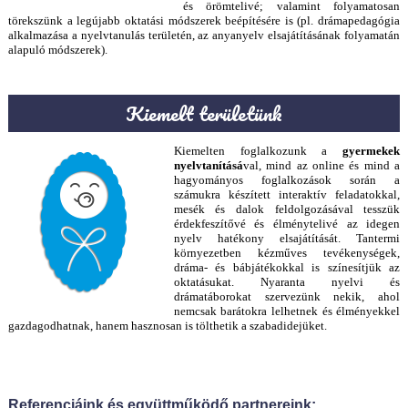
és örömtelivé; valamint folyamatosan
törekszünk a legújabb oktatási módszerek beépítésére is (pl. drámapedagógia
alkalmazása a nyelvtanulás területén, az anyanyelv elsajátításának folyamatán
alapuló módszerek).
Kiemelt területünk
Kiemelten foglalkozunk a
gyermekek
nyelvtanításá
val, mind az online és mind a
hagyományos foglalkozások során a
számukra készített interaktív feladatokkal,
mesék és dalok feldolgozásával tesszük
érdekfeszítővé és élménytelivé az idegen
nyelv hatékony elsajátítását. Tantermi
környezetben kézműves tevékenységek,
dráma- és bábjátékokkal is színesítjük az
oktatásukat. Nyaranta nyelvi és
drámatáborokat szervezünk nekik, ahol
nemcsak barátokra lelhetnek és élményekkel
gazdagodhatnak, hanem hasznosan is tölthetik a szabadidejüket.
Referenciáink és együttműködő partnereink: