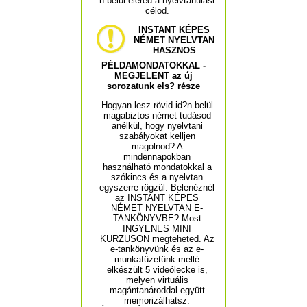
n belül eléred a nyelvtanulási
célod.
INSTANT KÉPES
NÉMET NYELVTAN
HASZNOS
PÉLDAMONDATOKKAL -
MEGJELENT az új
sorozatunk els? része
Hogyan lesz rövid id?n belül
magabiztos német tudásod
anélkül, hogy nyelvtani
szabályokat kelljen
magolnod? A
mindennapokban
használható mondatokkal a
szókincs és a nyelvtan
egyszerre rögzül. Belenéznél
az INSTANT KÉPES
NÉMET NYELVTAN E-
TANKÖNYVBE? Most
INGYENES MINI
KURZUSON megteheted. Az
e-tankönyvünk és az e-
munkafüzetünk mellé
elkészült 5 videólecke is,
melyen virtuális
magántanároddal együtt
memorizálhatsz.