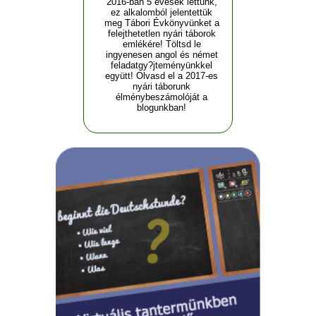
2016-ban 5 évesek lettünk,
ez alkalomból jelentettük
meg Tábori Évkönyvünket a
felejthetetlen nyári táborok
emlékére! Töltsd le
ingyenesen angol és német
feladatgy?jteményünkkel
együtt! Olvasd el a 2017-es
nyári táborunk
élménybeszámolóját a
blogunkban!