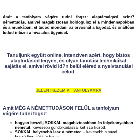
Amit a tanfolyam végére tudni fogsz: alaptársalgási szint?
némettudás, amivel magabiztosan boldogulsz el a mindennapokban
és a munkában, el tudod mondani az orvosnál a bajodat, és önállóan
tudod intézni a hivatalos ügyeidet.
Tanuljunk együtt online, intenzíven azért, hogy biztos
alaptudásod legyen, és
olyan tanulási technikákat
sajátíts el, amivel rövid id?n belül eléred a nyelvtanulási
célod.
JELENTKEZEM A TANFOLYAMRA
Amit MÉG A NÉMETTUDÁSON FELÜL a tanfolyam
végére tudni fogsz:
hogyan beszélj SOKKAL magabiztosabban és folyékonyabban
németül
, kevesebb gondolkodással két szó között,
SOKKAL helyesebb lesz a németed
– kevesebb hibával
beszédben ÉS írásban is,