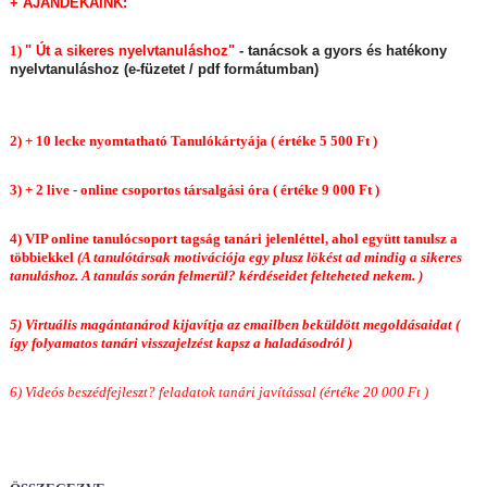
+ AJÁNDÉKAINK:
1)
" Út a sikeres nyelvtanuláshoz"
- tanácsok a gyors és hatékony
nyelvtanuláshoz (e-füzetet / pdf formátumban)
2) + 10 lecke nyomtatható Tanulókártyája ( értéke 5 500 Ft )
3) + 2 live - online csoportos társalgási óra ( értéke 9 000 Ft )
4) VIP online tanulócsoport tagság tanári jelenléttel, ahol együtt tanulsz a
többiekkel
(A tanulótársak motivációja egy plusz lökést ad mindig a sikeres
tanuláshoz. A tanulás során felmerül? kérdéseidet felteheted nekem. )
5) Virtuális magántanárod kijavítja az emailben beküldött megoldásaidat
(
így folyamatos tanári visszajelzést kapsz a haladásodról )
6) Videós beszédfejleszt? feladatok tanári javítással (értéke 20 000 Ft )