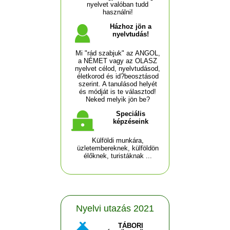
nyelvet valóban tudd
használni!
Házhoz jön a
nyelvtudás!
Mi "rád szabjuk" az ANGOL,
a NÉMET vagy az OLASZ
nyelvet célod, nyelvtudásod,
életkorod és id?beosztásod
szerint. A tanulásod helyét
és módját is te választod!
Neked melyik jön be?
Speciális
képzéseink
Külföldi munkára,
üzletembereknek, külföldön
élőknek, turistáknak ...
Nyelvi utazás 2021
TÁBORI