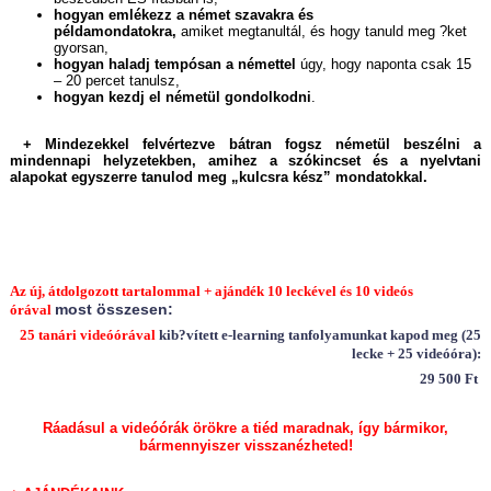
hogyan emlékezz a német szavakra és
példamondatokra,
amiket megtanultál, és hogy tanuld meg ?ket
gyorsan,
hogyan haladj tempósan a némettel
úgy, hogy naponta csak 15
– 20 percet tanulsz,
hogyan kezdj el németül gondolkodni
.
+ Mindezekkel felvértezve bátran fogsz németül beszélni a
mindennapi helyzetekben, amihez a szókincset és a nyelvtani
alapokat egyszerre tanulod meg „kulcsra kész” mondatokkal.
Az új, átdolgozott tartalommal + ajándék 10 leckével és 10 videós
most összesen:
órával
25 tanári videóórával
kib?vített e-learning tanfolyamunkat kapod meg (25
lecke + 25 videóóra):
29 500
Ft
Ráadásul a videóórák örökre a tiéd maradnak, így bármikor,
bármennyiszer visszanézheted!