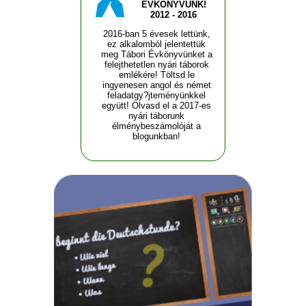
ÉVKÖNYVÜNK!
2012 - 2016
2016-ban 5 évesek lettünk,
ez alkalomból jelentettük
meg Tábori Évkönyvünket a
felejthetetlen nyári táborok
emlékére! Töltsd le
ingyenesen angol és német
feladatgy?jteményünkkel
együtt! Olvasd el a 2017-es
nyári táborunk
élménybeszámolóját a
blogunkban!