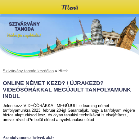
Menü
Szivárvány tanoda kezdőlap
»
Hírek
ONLINE NÉMET KEZD? / ÚJRAKEZD?
VIDEÓSÓRÁKKAL MEGÚJULT TANFOLYAMUNK
INDUL
Jelentkezz VIDEÓÓRÁKKAL MEGÚJULT e-learning német
tanfolyamunkra 2023. február 28-ig! Garantáljuk, hogy a tanfolyam végére
biztos alaptudásod lesz, és olyan tanulási technikákat is elsajátítasz,
amivel rövid id?n belül eléred a nyelvtanulási célod.
A tanfolyamon a helyed, akár