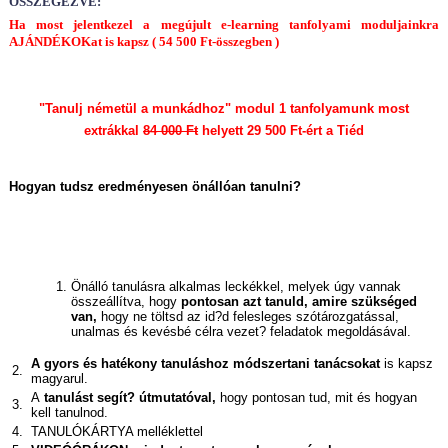
ÖSSZEGEZVE:
Ha most jelentkezel a megújult e-learning tanfolyami moduljainkra
AJÁNDÉKOKat is kapsz ( 54 500 Ft-összegben )
"Tanulj németül a munkádhoz" modul 1 tanfolyamunk most
extrákkal
84 000 Ft
helyett 29 500 Ft-ért a Tiéd
Hogyan tudsz eredményesen önállóan tanulni?
Önálló tanulásra alkalmas leckékkel, melyek úgy vannak
összeállítva, hogy
pontosan azt tanuld, amire szükséged
van,
hogy ne töltsd az id?d felesleges szótározgatással,
unalmas és kevésbé célra vezet? feladatok megoldásával.
A gyors és hatékony tanuláshoz módszertani tanácsokat
is kapsz
2.
magyarul.
A
tanulást segít? útmutatóval,
hogy pontosan tud, mit és hogyan
3.
kell tanulnod.
4.
TANULÓKÁRTYA melléklettel