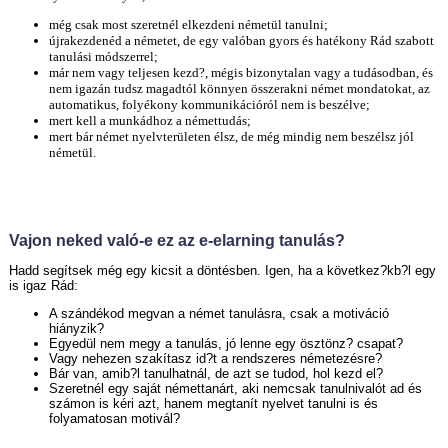
még csak most szeretnél elkezdeni németül tanulni;
újrakezdenéd a németet, de egy valóban gyors és hatékony Rád szabott
tanulási módszerrel;
már nem vagy teljesen kezd?, mégis bizonytalan vagy a tudásodban, és
nem igazán tudsz magadtól könnyen összerakni német mondatokat, az
automatikus, folyékony kommunikációról nem is beszélve;
mert kell a munkádhoz a némettudás;
mert bár német nyelvterületen élsz, de még mindig nem beszélsz jól
németül.
Vajon neked való-e ez az e-elarning tanulás?
Hadd segítsek még egy kicsit a döntésben. Igen, ha a következ?kb?l egy
is igaz Rád:
A szándékod megvan a német tanulásra, csak a motiváció
hiányzik?
Egyedül nem megy a tanulás, jó lenne egy ösztönz? csapat?
Vagy nehezen szakítasz id?t a rendszeres németezésre?
Bár van, amib?l tanulhatnál, de azt se tudod, hol kezd el?
Szeretnél egy saját némettanárt, aki nemcsak tanulnivalót ad és
számon is kéri azt, hanem megtanít nyelvet tanulni is és
folyamatosan motivál?