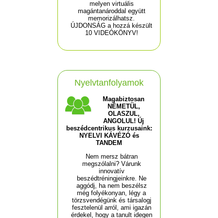
melyen virtuális
magántanároddal együtt
memorizálhatsz.
ÚJDONSÁG a hozzá készült
10 VIDEÓKÖNYV!
Nyelvtanfolyamok
Magabiztosan
NÉMETÜL,
OLASZUL,
ANGOLUL! Új
beszédcentrikus kurzusaink:
NYELVI KÁVÉZÓ és
TANDEM
Nem mersz bátran
megszólalni? Várunk
innovatív
beszédtréningjeinkre. Ne
aggódj, ha nem beszélsz
még folyékonyan, légy a
törzsvendégünk és társalogj
fesztelenül arról, ami igazán
érdekel, hogy a tanult idegen