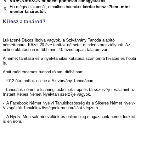
5.
VIDEÓÓRÁKON mindent pontosan elmagyarázok
Ha mégis elakadnál, emailben bármikor
kérdezhetsz t?lem, mint
6.
mentor-tanárodtól.
Ki lesz a tanárod?
Lukácsné Dákos Ibolya vagyok, a Szivárvány Tanoda alapító
némettanára. Közel 20 éve tanítok németet minden korosztálynak. Az
online oktatásban is több mint 10 éves tapasztalatom van.
A német tanítása és a nyelvtanulás kutatása számomra hivatás és hobbi
is.
Amit még érdemes tudnod rólam, dióhéjban:
- 2012 óta tanítok online a Szivárvány Tanodában.
- Tanodánk német e-learning leckéinek írója és társszerz?je, valamint az
Instant Képes Német Nyelvtan szerz?je vagyok.
- A Facebook Német Nyelvi Tanulóközösség és a Sikeres Német Nyelv-
Vizsgázók Tanulóközösségnek mentorálást végzem.
- A Nyelvi Morzsák hírlevelünk és online blog-magazinunk német leckéit
is én írom.