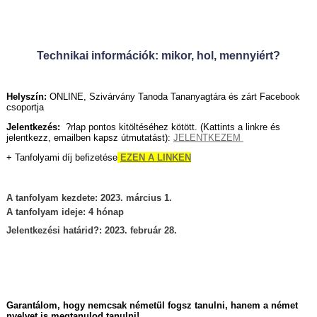
Technikai információk: mikor, hol, mennyiért?
Helyszín:
ONLINE, Szivárvány Tanoda Tananyagtára és zárt Facebook
csoportja
Jelentkezés:
?rlap pontos kitöltéséhez kötött. (Kattints a linkre és
jelentkezz, emailben kapsz útmutatást):
JELENTKEZEM
+ Tanfolyami díj befizetése
EZEN A LINKEN
A tanfolyam kezdete: 2023. március 1.
A tanfolyam ideje: 4 hónap
Jelentkezési határid?: 2023. február 28.
Garantálom, hogy nemcsak németül fogsz tanulni, hanem a német
nyelvet is megtanulod tanulni!