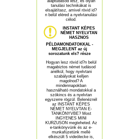
alaptudásod lesz, és olyan
tanulási technikákat is
elsajátítasz, amivel rövid id?
n belül eléred a nyelvtanulási
célod.
INSTANT KÉPES
NÉMET NYELVTAN
HASZNOS
PÉLDAMONDATOKKAL -
MEGJELENT az új
sorozatunk els? része
Hogyan lesz rövid id?n belül
magabiztos német tudásod
anélkül, hogy nyelvtani
szabályokat kelljen
magolnod? A
mindennapokban
használható mondatokkal a
szókincs és a nyelvtan
egyszerre rögzül. Belenéznél
az INSTANT KÉPES
NÉMET NYELVTAN E-
TANKÖNYVBE? Most
INGYENES MINI
KURZUSON megteheted. Az
e-tankönyvünk és az e-
munkafüzetünk mellé
elkészült 5 videólecke is,