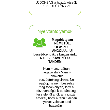
ÚJDONSÁG a hozzá készült
10 VIDEÓKÖNYV!
Nyelvtanfolyamok
Magabiztosan
NÉMETÜL,
OLASZUL,
ANGOLUL! Új
beszédcentrikus kurzusaink:
NYELVI KÁVÉZÓ és
TANDEM
Nem mersz bátran
megszólalni? Várunk
innovatív
beszédtréningjeinkre. Ne
aggódj, ha nem beszélsz
még folyékonyan, légy a
törzsvendégünk és társalogj
fesztelenül arról, ami igazán
érdekel, hogy a tanult idegen
nyelvet valóban tudd
használni!