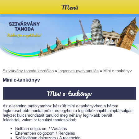
Menü
Szivárvány tanoda kezdőlap
»
Ingyenes nyelvtanulás
»
Mini e-tankönyv
Mini e-tankönyv
Mini e-tankönyv
Az e-learning tanfolyamhoz készült mini e-tankönyvben a három
legkeresettebb munkaterület és egyben a leghétköznapibb alaptársalgási
helyzet kulcsmondatait tanulod meg néhány leginkább bevált
feladattal, valamint tanulási tanácsokkal:
Boltban dolgozom / Vásárlás
Étteremben dolgozom / Rendelés
Szállodában dolgozom / A recepción