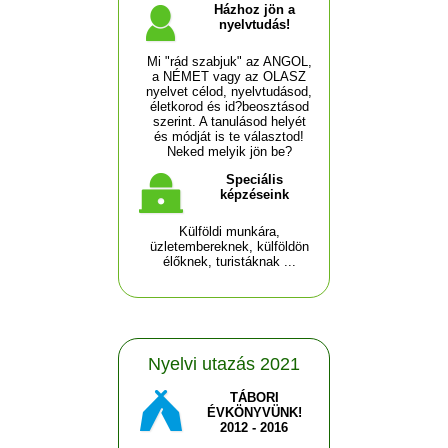
Házhoz jön a
nyelvtudás!
Mi "rád szabjuk" az ANGOL,
a NÉMET vagy az OLASZ
nyelvet célod, nyelvtudásod,
életkorod és id?beosztásod
szerint. A tanulásod helyét
és módját is te választod!
Neked melyik jön be?
Speciális
képzéseink
Külföldi munkára,
üzletembereknek, külföldön
élőknek, turistáknak ...
Nyelvi utazás 2021
TÁBORI
ÉVKÖNYVÜNK!
2012 - 2016