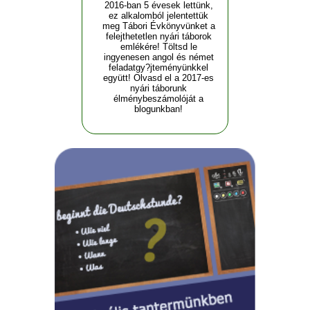
2016-ban 5 évesek lettünk,
ez alkalomból jelentettük
meg Tábori Évkönyvünket a
felejthetetlen nyári táborok
emlékére! Töltsd le
ingyenesen angol és német
feladatgy?jteményünkkel
együtt! Olvasd el a 2017-es
nyári táborunk
élménybeszámolóját a
blogunkban!