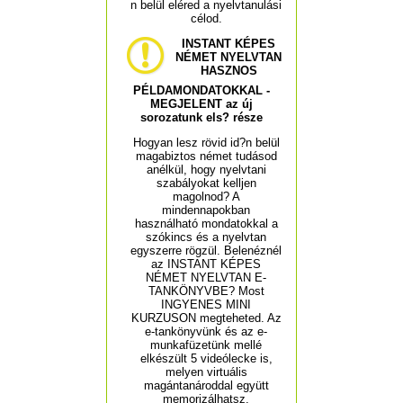
n belül eléred a nyelvtanulási
célod.
INSTANT KÉPES
NÉMET NYELVTAN
HASZNOS
PÉLDAMONDATOKKAL -
MEGJELENT az új
sorozatunk els? része
Hogyan lesz rövid id?n belül
magabiztos német tudásod
anélkül, hogy nyelvtani
szabályokat kelljen
magolnod? A
mindennapokban
használható mondatokkal a
szókincs és a nyelvtan
egyszerre rögzül. Belenéznél
az INSTANT KÉPES
NÉMET NYELVTAN E-
TANKÖNYVBE? Most
INGYENES MINI
KURZUSON megteheted. Az
e-tankönyvünk és az e-
munkafüzetünk mellé
elkészült 5 videólecke is,
melyen virtuális
magántanároddal együtt
memorizálhatsz.