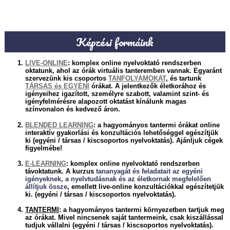
Képzési formáink
LIVE-ONLINE
: komplex online nyelvoktató rendszerben
oktatunk, ahol az órák virtuális tanteremben vannak.
Egyaránt
szervezünk kis csoportos
TANFOLYAMOKAT
, és tartunk
TÁRSAS és EGYÉNI
órákat. A jelentkezők életkorához és
igényeihez igazított, személyre szabott, valamint szint- és
igényfelmérésre alapozott oktatást kínálunk magas
színvonalon és kedvező áron.
BLENDED LEARNING
: a hagyományos tantermi órákat online
interaktív gyakorlási és konzultációs lehetőséggel egészítjük
ki
(egyéni / társas / kiscsoportos nyelvoktatás).
Ajánljuk cégek
figyelmébe!
E-LEARNING
:
komplex online nyelvoktató rendszerben
távoktatunk. A
kurzus
tananyagát és feladatait
az egyéni
igényeknek, a nyelvtudásnak és az életkornak
megfelelően
állítjuk össze
, emellett
live-online konzultációkkal
egészítetjük
ki.
(egyéni / társas / kiscsoportos nyelvoktatás).
TANTERMI
:
a hagyományos tantermi környezetben tartjuk meg
az órákat. Mivel nincsenek saját tantermeink, csak kiszállással
tudjuk vállalni
(egyéni / társas /
kiscsoportos
nyelvoktatás).