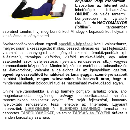
egyénileg vagy csoportban
.
Elsősorban
az Internet
adta
lehetőségeket felhasználva
ONLINE,
de
valós tantermi
környezetben is vállalunk
oktatást. Ha
HAGYOMÁNYOS
("offline") tanteremben
szeretnél tanulni, hívj meg bennünket! Mindegyik képzésünket helyszíni
kiszállással is igényelheted.
Nyelvtanodánkban olyan egyedi
speciális képzések
közül választhatsz,
melyek során
a készségeidet (hallás, beszéd, olvasás és írás) fejlesszük;
valamint a tananyagaid
az igényed szerint témaközpontúak
(pl.
állásinterjú, társalgás külföldön, külföldi munkavállalás, egy adott
szakterület szókincsfejlesztése,
nyelvtant rendszerezés
stb.)
, vagy/és
kommunikáció központúak. Minden képzésünk
esetében
a tudásodhoz és
az életkorodhoz, valamint a
céljaidhoz
és az igényeidhez igazított,
egyedileg összeállított tematikával és tananyaggal, személyre szabott
oktatást kínálunk,
magas színvonalon és kedvező áron
,
hogy
a
mindennapi életben boldogulni tudj és használható nyelvtudásod legyen.
Online nyelvtanodánkba a világ bármely pontjáról járhatsz órára, ahol
magántanároddal egyénileg és/vagy csoporttársaiddal virtuális
tantermünkben tanulhatsz együtt. Ezt saját fejlesztésű, innovatív
nyelvoktató rendszerünk teszi lehetővé az Interneten. Egyaránt
szervezünk
LIVE-ONLINE
és
BLENDED LEARNING
formában kis
csoportos
TANFOLYAMOKAT
, valamint
TÁRSAS és EGYÉNI
órákat
is
minden korosztály számára.