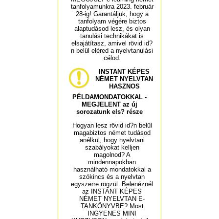
tanfolyamunkra 2023. február
28-ig! Garantáljuk, hogy a
tanfolyam végére biztos
alaptudásod lesz, és olyan
tanulási technikákat is
elsajátítasz, amivel rövid id?
n belül eléred a nyelvtanulási
célod.
INSTANT KÉPES
NÉMET NYELVTAN
HASZNOS
PÉLDAMONDATOKKAL -
MEGJELENT az új
sorozatunk els? része
Hogyan lesz rövid id?n belül
magabiztos német tudásod
anélkül, hogy nyelvtani
szabályokat kelljen
magolnod? A
mindennapokban
használható mondatokkal a
szókincs és a nyelvtan
egyszerre rögzül. Belenéznél
az INSTANT KÉPES
NÉMET NYELVTAN E-
TANKÖNYVBE? Most
INGYENES MINI