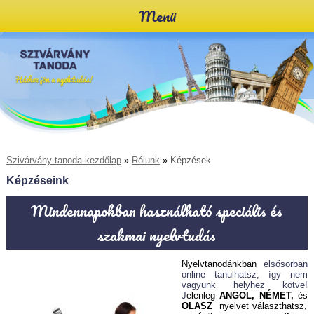
Menü
Szivárvány tanoda kezdőlap
»
Rólunk
»
Képzések
Képzéseink
Mindennapokban használható speciális és
szakmai nyelvtudás
Nyelvtanodánkban
elsősorban
online tanulhatsz, így nem
vagyunk helyhez kötve!
J
elenleg
ANGOL,
NÉMET,
és
OLASZ
nyelvet választhatsz,