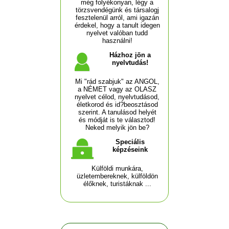
még folyékonyan, légy a
törzsvendégünk és társalogj
fesztelenül arról, ami igazán
érdekel, hogy a tanult idegen
nyelvet valóban tudd
használni!
Házhoz jön a
nyelvtudás!
Mi "rád szabjuk" az ANGOL,
a NÉMET vagy az OLASZ
nyelvet célod, nyelvtudásod,
életkorod és id?beosztásod
szerint. A tanulásod helyét
és módját is te választod!
Neked melyik jön be?
Speciális
képzéseink
Külföldi munkára,
üzletembereknek, külföldön
élőknek, turistáknak ...