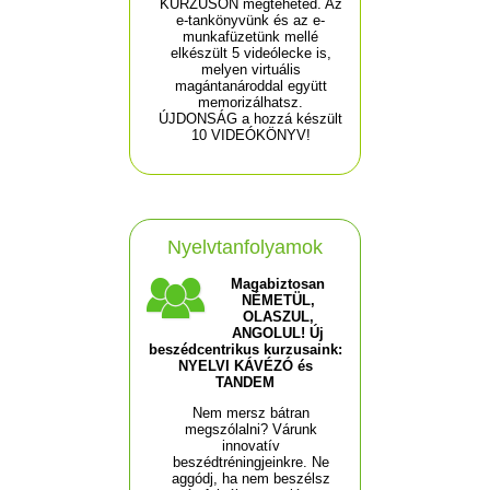
KURZUSON megteheted. Az
e-tankönyvünk és az e-
munkafüzetünk mellé
elkészült 5 videólecke is,
melyen virtuális
magántanároddal együtt
memorizálhatsz.
ÚJDONSÁG a hozzá készült
10 VIDEÓKÖNYV!
Nyelvtanfolyamok
Magabiztosan
NÉMETÜL,
OLASZUL,
ANGOLUL! Új
beszédcentrikus kurzusaink:
NYELVI KÁVÉZÓ és
TANDEM
Nem mersz bátran
megszólalni? Várunk
innovatív
beszédtréningjeinkre. Ne
aggódj, ha nem beszélsz