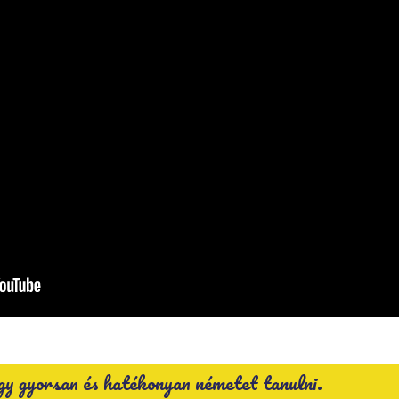
így gyorsan és hatékonyan németet tanulni.