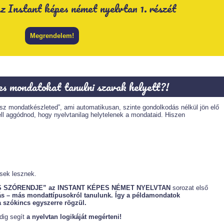
 Instant képes német nyelvtan 1. részét
Megrendelem!
es mondatokat tanulni szavak helyett?!
kész mondatkészleted”, ami automatikusan, szinte gondolkodás nélkül jön elő
l aggódnod, hogy nyelvtanilag helytelenek a mondataid. Hiszen
sek lesznek.
 SZÓRENDJE” az INSTANT KÉPES NÉMET NYELVTAN
sorozat első
s – más mondattípusokról tanulunk. Így a példamondatok
 szókincs egyszerre rögzül.
dig segít
a nyelvtan logikáját megérteni!