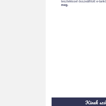
teszteléssel összeállított e-ta
meg.
Kinek szó