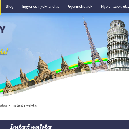
Blog
Ingyenes nyelvtanulás
Gyermeksarok
Nyelvi tábor, ut
atás
»
Instant nyelvtan
Instant nyelvtan