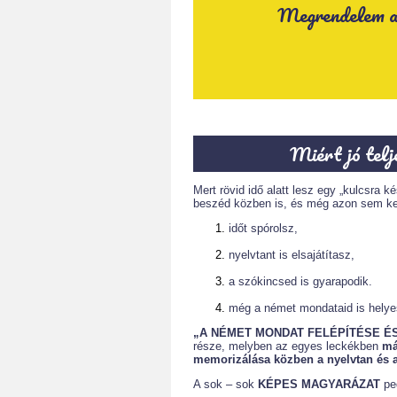
Megrendelem az
Miért jó telj
Mert rövid idő alatt lesz egy „kulcsra 
beszéd közben is, és még azon sem kel
időt spórolsz,
nyelvtant is elsajátítasz,
a szókincsed is gyarapodik.
még a német mondataid is helye
„A NÉMET MONDAT FELÉPÍTÉSE ÉS
része, melyben az egyes leckékben
má
memorizálása közben a nyelvtan és a
A sok – sok
KÉPES MAGYARÁZAT
pe