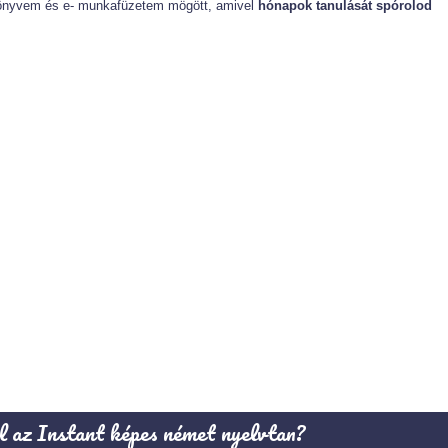
nkönyvem és e- munkafüzetem mögött, amivel
hónapok tanulását spórolod
l az Instant képes német nyelvtan?