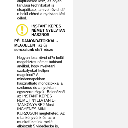
alaptudásod lesz, és olyan
tanulási technikákat is
elsajátítasz, amivel rövid id?
n belül eléred a nyelvtanulási
célod.
INSTANT KÉPES
NÉMET NYELVTAN
HASZNOS
PÉLDAMONDATOKKAL -
MEGJELENT az új
sorozatunk els? része
Hogyan lesz rövid id?n belül
magabiztos német tudásod
anélkül, hogy nyelvtani
szabályokat kelljen
magolnod? A
mindennapokban
használható mondatokkal a
szókincs és a nyelvtan
egyszerre rögzül. Belenéznél
az INSTANT KÉPES
NÉMET NYELVTAN E-
TANKÖNYVBE? Most
INGYENES MINI
KURZUSON megteheted. Az
e-tankönyvünk és az e-
munkafüzetünk mellé
elkészült 5 videólecke is,