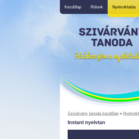
Kezdőlap
Rólunk
Nyelvoktatás
Szivárvány tanoda kezdőlap
»
Nyelvokt
Instant nyelvtan