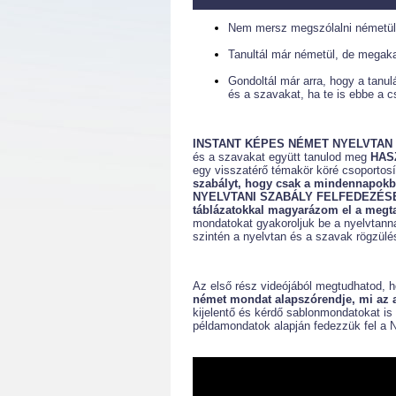
Nem mersz megszólalni németül,
Tanultál már németül, de megaka
Gondoltál már arra, hogy a tanul
és a szavakat, ha te is ebbe a cs
INSTANT KÉPES NÉMET NYELVTAN
és a szavakat együtt tanulod meg
HAS
egy visszatérő témakör köré csoportos
szabályt, hogy csak a mindennap
NYELVTANI SZABÁLY FELFEDEZÉS
táblázatokkal magyarázom el a megt
mondatokat gyakoroljuk be a nyelvtannal
szintén a nyelvtan és a szavak rögzülés
Az első rész videójából megtudhatod, 
német mondat alapszórendje, mi az a 
kijelentő és kérdő sablonmondatokat i
példamondatok alapján fedezzük fe