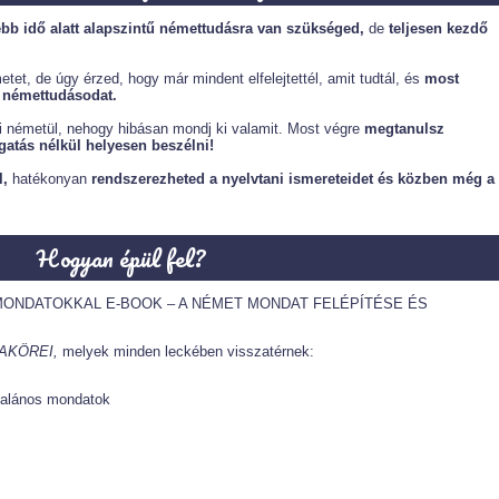
ebb idő alatt alapszintű némettudásra van szükséged,
de
teljesen kezdő
etet, de úgy érzed, hogy már mindent elfelejtettél, amit tudtál, és
most
a némettudásodat.
i németül, nehogy hibásan mondj ki valamit. Most végre
megtanulsz
gatás nélkül helyesen beszélni!
,
hatékonyan
rendszerezheted a nyelvtani ismereteidet és közben még a
Hogyan épül fel?
MONDATOKKAL E-BOOK – A NÉMET MONDAT FELÉPÍTÉSE ÉS
AKÖREI,
melyek minden leckében visszatérnek:
talános mondatok