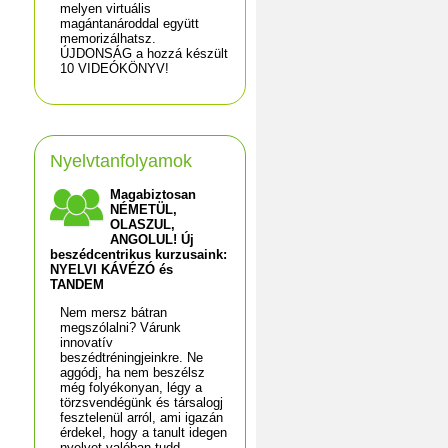
melyen virtuális
magántanároddal együtt
memorizálhatsz.
ÚJDONSÁG a hozzá készült
10 VIDEÓKÖNYV!
Nyelvtanfolyamok
Magabiztosan
NÉMETÜL,
OLASZUL,
ANGOLUL! Új
beszédcentrikus kurzusaink:
NYELVI KÁVÉZÓ és
TANDEM
Nem mersz bátran
megszólalni? Várunk
innovatív
beszédtréningjeinkre. Ne
aggódj, ha nem beszélsz
még folyékonyan, légy a
törzsvendégünk és társalogj
fesztelenül arról, ami igazán
érdekel, hogy a tanult idegen
nyelvet valóban tudd