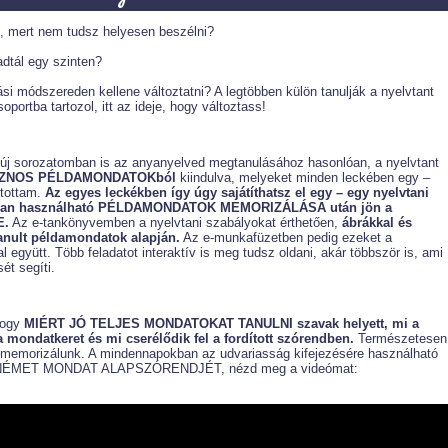
 mert nem tudsz helyesen beszélni?
dtál egy szinten?
ási módszereden kellene változtatni? A legtöbben külön tanulják a nyelvtant
oportba tartozol, itt az ideje, hogy változtass!
új sorozatomban is az anyanyelved megtanulásához hasonlóan, a nyelvtant
ZNOS PÉLDAMONDATOKból
kiindulva, melyeket minden leckében egy –
ítottam.
Az egyes leckékben így úgy sajátíthatsz el egy – egy nyelvtani
okban használható PÉLDAMONDATOK MEMORIZÁLÁSA után jön a
E.
Az e-tankönyvemben a nyelvtani szabályokat érthetően,
ábrákkal és
anult példamondatok alapján.
Az e-munkafüzetben pedig ezeket a
 együtt. Több feladatot interaktív is meg tudsz oldani, akár többször is, ami
ét segíti.
hogy
MIÉRT JÓ TELJES MONDATOKAT TANULNI szavak helyett, mi a
mondatkeret és mi cserélődik fel a fordított szórendben.
Természetesen
s memorizálunk. A mindennapokban az udvariasság kifejezésére használható
l a NÉMET MONDAT ALAPSZÓRENDJÉT, nézd meg a videómat: