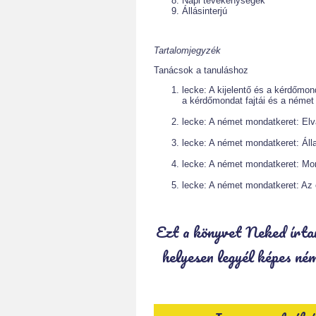
Napi tevékenységek
Állásinterjú
Tartalomjegyzék
Tanácsok a tanuláshoz
lecke: A kijelentő és a kérdőmon
a kérdőmondat fajtái és a néme
lecke: A német mondatkeret: Elv
lecke: A német mondatkeret: Áll
lecke: A német mondatkeret: Mon
lecke: A német mondatkeret: Az 
Ezt a könyvet Neked írtam
helyesen legyél képes ném