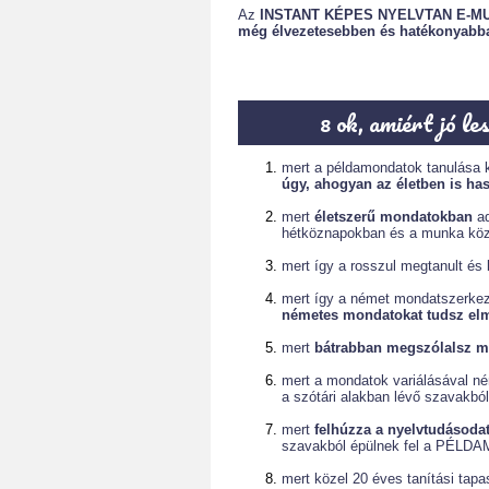
Az
INSTANT KÉPES NYELVTAN E-M
még élvezetesebben és hatékonyabb
8 ok, amiért jó l
mert a példamondatok tanulása k
úgy, ahogyan az életben is has
mert
életszerű mondatokban
ad
hétköznapokban és a munka közb
mert így a rosszul megtanult és
mert így a német mondatszerkez
németes mondatokat tudsz el
mert
bátrabban megszólalsz m
mert a mondatok variálásával n
a szótári alakban lévő szavakból
mert
felhúzza a nyelvtudásodat
szavakból épülnek fel a PÉL
mert közel 20 éves tanítási tapa