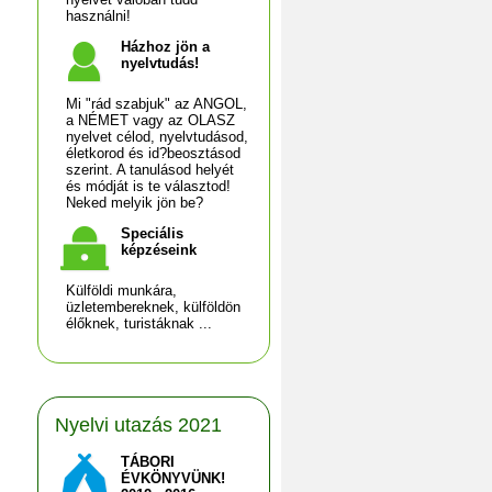
használni!
Házhoz jön a
nyelvtudás!
Mi "rád szabjuk" az ANGOL,
a NÉMET vagy az OLASZ
nyelvet célod, nyelvtudásod,
életkorod és id?beosztásod
szerint. A tanulásod helyét
és módját is te választod!
Neked melyik jön be?
Speciális
képzéseink
Külföldi munkára,
üzletembereknek, külföldön
élőknek, turistáknak ...
Nyelvi utazás 2021
TÁBORI
ÉVKÖNYVÜNK!