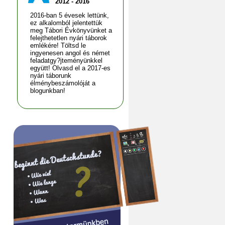
2012 - 2016
2016-ban 5 évesek lettünk,
ez alkalomból jelentettük
meg Tábori Évkönyvünket a
felejthetetlen nyári táborok
emlékére! Töltsd le
ingyenesen angol és német
feladatgy?jteményünkkel
együtt! Olvasd el a 2017-es
nyári táborunk
élménybeszámolóját a
blogunkban!