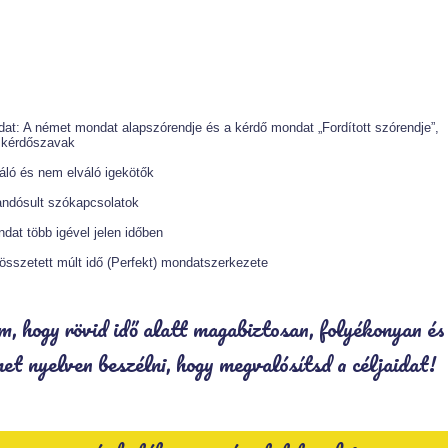
dat: A német mondat alapszórendje és a kérdő mondat „Fordított szórendje”,
t kérdőszavak
áló és nem elváló igekötők
andósult szókapcsolatok
dat több igével jelen időben
összetett múlt idő (Perfekt) mondatszerkezete
, hogy rövid idő alatt magabiztosan, folyékonyan és
et nyelven beszélni, hogy megvalósítsd a céljaidat!