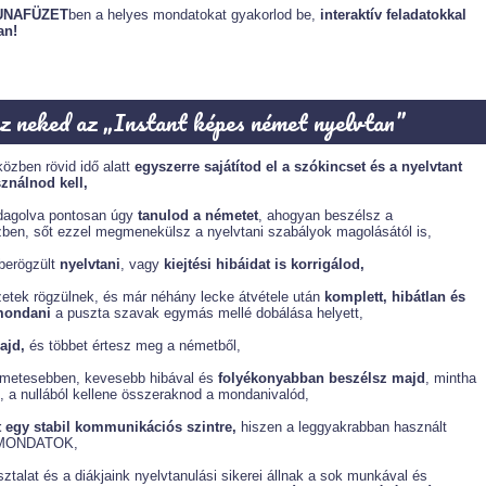
UNAFÜZET
ben a helyes mondatokat gyakorlod be,
interaktív feladatokkal
an!
esz neked az „Instant képes német nyelvtan”
özben rövid idő alatt
egyszerre sajátítod el a szókincset és a nyelvtant
ználnod kell,
agolva pontosan úgy
tanulod a németet
, ahogyan beszélsz a
en, sőt ezzel megmenekülsz a nyelvtani szabályok magolásától is,
 berögzült
nyelvtani
, vagy
kiejtési hibáidat is korrigálod,
etek rögzülnek, és már néhány lecke átvétele után
komplett, hibátlan és
mondani
a puszta szavak egymás mellé dobálása helyett,
ajd,
és többet értesz meg a németből,
émetesebben, kevesebb hibával és
folyékonyabban beszélsz majd
, mintha
, a nullából kellene összeraknod a mondanivalód,
 egy stabil kommunikációs szintre,
hiszen a leggyakrabban használt
DAMONDATOK,
sztalat és a diákjaink nyelvtanulási sikerei állnak a sok munkával és