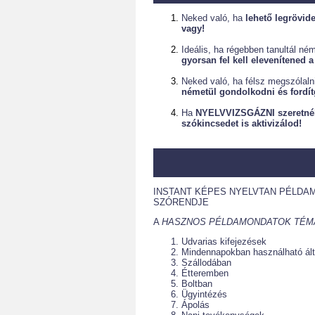
Neked való, ha
lehető legrövid
vagy!
Ideális, ha régebben tanultál ném
gyorsan fel kell elevenítened 
Neked való, ha félsz megszólaln
németül gondolkodni és fordít
Ha
NYELVVIZSGÁZNI szeretnél
szókincsedet is aktivizálod!
INSTANT KÉPES NYELVTAN PÉLDA
SZÓRENDJE
A
HASZNOS PÉLDAMONDATOK TÉM
Udvarias kifejezések
Mindennapokban használható ál
Szállodában
Étteremben
Boltban
Ügyintézés
Ápolás